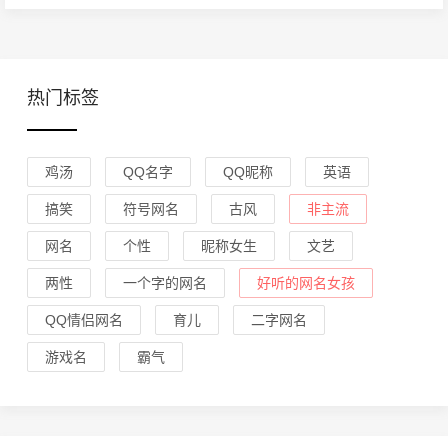
热门标签
鸡汤
QQ名字
QQ昵称
英语
搞笑
符号网名
古风
非主流
网名
个性
昵称女生
文艺
两性
一个字的网名
好听的网名女孩
QQ情侣网名
育儿
二字网名
游戏名
霸气