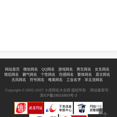
网站首页
微信网名
QQ网名
游戏网名
男生网名
女生网名
情侣网名
霸气网名
个性网名
伤感网名
繁体网名
英文网名
古风网名
符号网名
唯美网名
工会名字
非主流网名
Copyright © 2002-2027 小虎网名大全网 版权所有 网站备案号：
苏ICP备18016903号-3