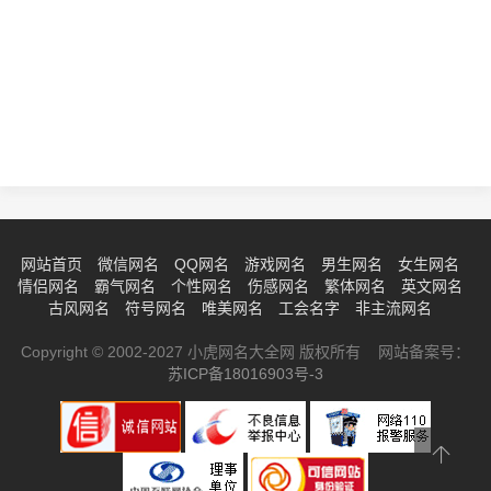
网站首页
微信网名
QQ网名
游戏网名
男生网名
女生网名
情侣网名
霸气网名
个性网名
伤感网名
繁体网名
英文网名
古风网名
符号网名
唯美网名
工会名字
非主流网名
Copyright © 2002-2027 小虎网名大全网 版权所有 网站备案号：
苏ICP备18016903号-3