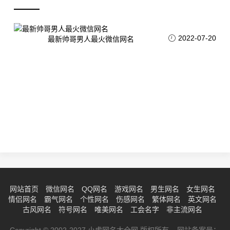
2022-07-20
最新帅哥男人最火微信网名
网站首页
微信网名
QQ网名
游戏网名
男生网名
女生网名
情侣网名
霸气网名
个性网名
伤感网名
繁体网名
英文网名
古风网名
符号网名
唯美网名
工会名字
非主流网名