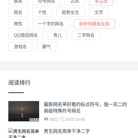
搞笑
符号网名
古风
非主流
网名
个性
昵称女生
文艺
两性
一个字的网名
好听的网名女孩
QQ情侣网名
育儿
二字网名
游戏名
霸气
阅读排行
最新网名带好看的标点符号，独一无二的
高级特殊符号网名
3822
2022-10-05
男生网名简单干净二字