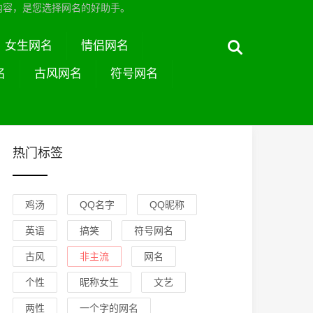
内容，是您选择网名的好助手。
女生网名
情侣网名
名
古风网名
符号网名
热门标签
鸡汤
QQ名字
QQ昵称
英语
搞笑
符号网名
古风
非主流
网名
个性
昵称女生
文艺
两性
一个字的网名