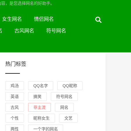
内容，是您选择网名的好助手。
女生网名
情侣网名
名
古风网名
符号网名
热门标签
鸡汤
QQ名字
QQ昵称
英语
搞笑
符号网名
古风
非主流
网名
个性
昵称女生
文艺
两性
一个字的网名