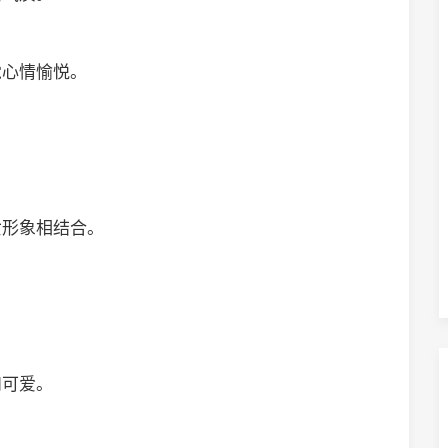
觉心情愉悦。
女形象相结合。
和可爱。