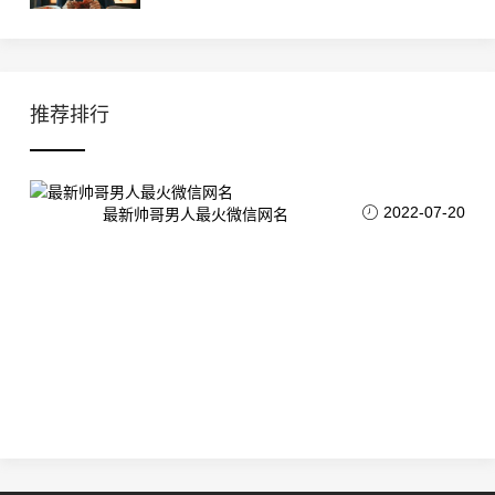
推荐排行
2022-07-20
最新帅哥男人最火微信网名