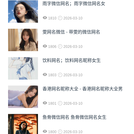
雨字微信网名；雨字微信网名女
1810
2026-03-10
雯网名微信 - 带雯的微信网名
1806
2026-03-10
饮料网名；饮料网名昵称女生
1803
2026-03-10
香港网名昵称大全 - 香港网名昵称大全男
1801
2026-03-10
鱼骨微信网名 鱼骨微信网名女生
1800
2026-03-10