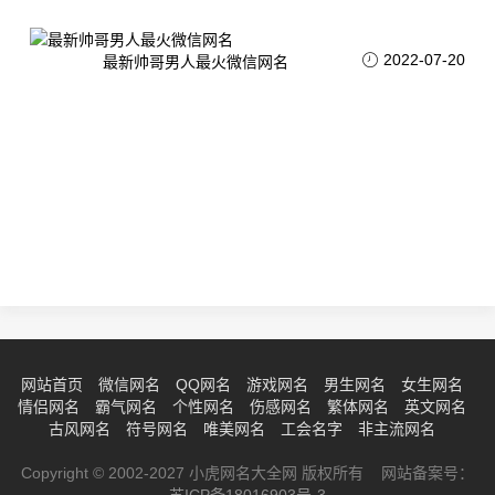
2022-07-20
最新帅哥男人最火微信网名
网站首页
微信网名
QQ网名
游戏网名
男生网名
女生网名
情侣网名
霸气网名
个性网名
伤感网名
繁体网名
英文网名
古风网名
符号网名
唯美网名
工会名字
非主流网名
Copyright © 2002-2027 小虎网名大全网 版权所有 网站备案号：