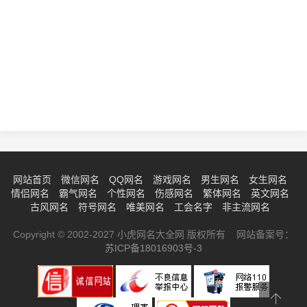
网站首页
微信网名
QQ网名
游戏网名
男生网名
女生网名
情侣网名
霸气网名
个性网名
伤感网名
繁体网名
英文网名
古风网名
符号网名
唯美网名
工会名字
非主流网名
Copyright © 2002-2027 小虎网名大全网 版权所有 网站备案号：
苏ICP备18016903号-3