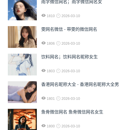
雨字微信网名；雨字微信网名女
1810
2026-03-10
雯网名微信 - 带雯的微信网名
1806
2026-03-10
饮料网名；饮料网名昵称女生
1803
2026-03-10
香港网名昵称大全 - 香港网名昵称大全男
1801
2026-03-10
鱼骨微信网名 鱼骨微信网名女生
1800
2026-03-10