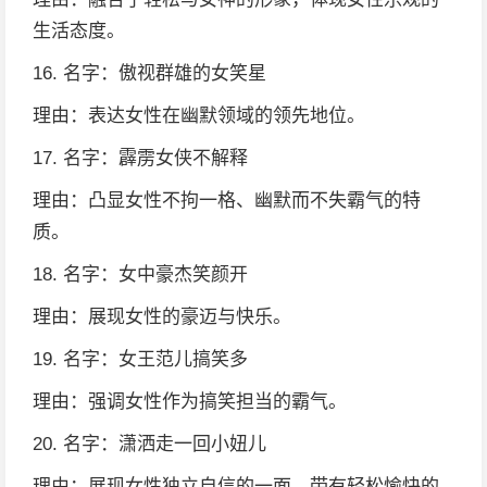
生活态度。
16. 名字：傲视群雄的女笑星
理由：表达女性在幽默领域的领先地位。
17. 名字：霹雳女侠不解释
理由：凸显女性不拘一格、幽默而不失霸气的特
质。
18. 名字：女中豪杰笑颜开
理由：展现女性的豪迈与快乐。
19. 名字：女王范儿搞笑多
理由：强调女性作为搞笑担当的霸气。
20. 名字：潇洒走一回小妞儿
理由：展现女性独立自信的一面，带有轻松愉快的