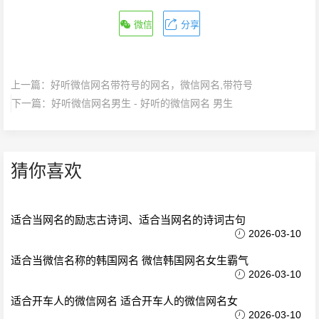
微信
分享
上一篇：
好听微信网名带符号的网名，微信网名,带符号
下一篇：
好听微信网名男生 - 好听的微信网名 男生
猜你喜欢
适合当网名的励志古诗词、适合当网名的诗词古句
2026-03-10
适合当微信名称的韩国网名 微信韩国网名女生霸气
2026-03-10
适合开车人的微信网名 适合开车人的微信网名女
2026-03-10