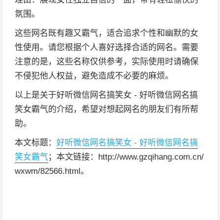
氛围。
这些网名既有趣又霸气，适合追求个性和幽默的女
性使用。请您根据个人喜好选择合适的网名。需要
注意的是，这些名称仅供参考，实际使用时请确保
不侵犯他人权益，避免造成不必要的麻烦。
以上是关于好听微信网名搞笑女 - 好听微信网名搞
笑女霸气的介绍，希望对想起网名的朋友们有所帮
助。
本文标题：
好听微信网名搞笑女 - 好听微信网名搞
笑女霸气
；本文链接：http://www.gzqihang.com.cn/
wxwm/82566.html。