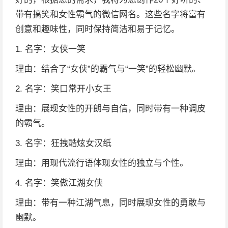
带有搞笑和女性霸气的微信网名。这些名字将富有
创意和趣味性，同时保持简洁和易于记忆。
1. 名字：女侠一笑
理由：结合了“女侠”的霸气与“一笑”的轻松幽默。
2. 名字：笑口常开小女王
理由：展现女性的开朗与自信，同时带有一种调皮
的霸气。
3. 名字：狂拽酷炫女汉纸
理由：用现代流行语体现女性的独立与个性。
4. 名字：笑傲江湖女侠
理由：带有一种江湖气息，同时展现女性的勇敢与
幽默。