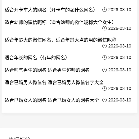
适合开卡车人的网名（开卡车的起什么网名）
2026-03-10
适合幼师的微信昵称（适合幼师的微信昵称大全女生）
2026-03-10
适合年龄大的微信网名，适合年龄大点的用的微信昵称
2026-03-10
适合年长的网名（有年的网名）
2026-03-10
适合帅气男生的网名 适合男生超帅的网名
2026-03-10
适合已婚男人微信名 适合已婚男人微信名字大全
2026-03-10
适合已婚女人的网名 适合已婚女人的网名大全
2026-03-10