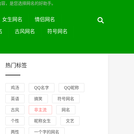
内容，是您选择网名的好助手。
女生网名
情侣网名
名
古风网名
符号网名
热门标签
鸡汤
QQ名字
QQ昵称
英语
搞笑
符号网名
古风
非主流
网名
个性
昵称女生
文艺
两性
一个字的网名