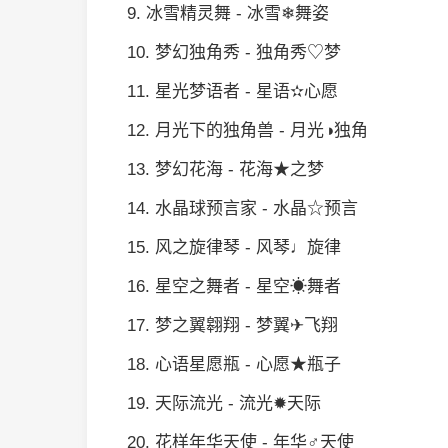
9. 冰雪精灵舞 - 冰雪❄舞姿
10. 梦幻独角秀 - 独角秀♡梦
11. 星光梦语者 - 星语✫心愿
12. 月光下的独角兽 - 月光◑独角
13. 梦幻花海 - 花海★之梦
14. 水晶球预言家 - 水晶☆预言
15. 风之旋律琴 - 风琴♩旋律
16. 星空之舞者 - 星空☀舞者
17. 梦之翼翱翔 - 梦翼✈飞翔
18. 心语星愿瓶 - 心愿★瓶子
19. 天际流光 - 流光✹天际
20. 花样年华天使 - 年华♂天使