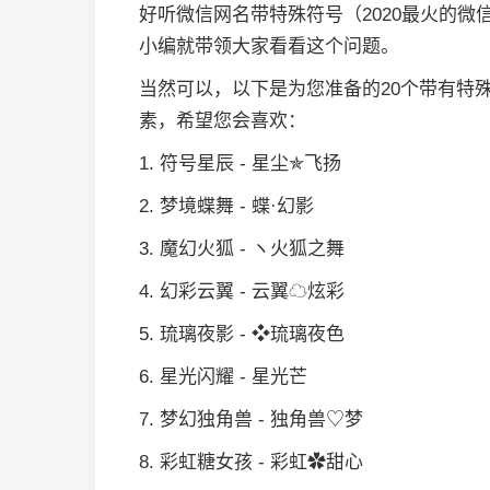
好听微信网名带特殊符号（2020最火的
小编就带领大家看看这个问题。
当然可以，以下是为您准备的20个带有特
素，希望您会喜欢：
1. 符号星辰 - 星尘✯飞扬
2. 梦境蝶舞 - 蝶·幻影
3. 魔幻火狐 - ヽ火狐之舞
4. 幻彩云翼 - 云翼☁炫彩
5. 琉璃夜影 - ❖琉璃夜色
6. 星光闪耀 - 星光芒
7. 梦幻独角兽 - 独角兽♡梦
8. 彩虹糖女孩 - 彩虹✿甜心