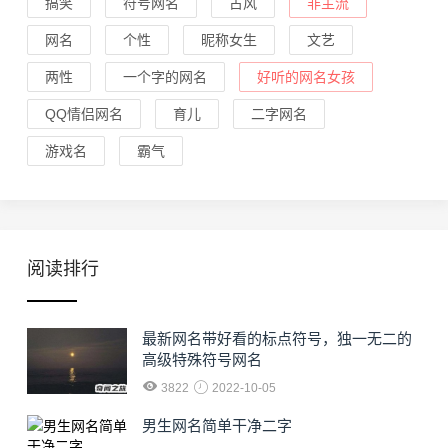
搞笑
符号网名
古风
非主流
网名
个性
昵称女生
文艺
两性
一个字的网名
好听的网名女孩
QQ情侣网名
育儿
二字网名
游戏名
霸气
阅读排行
最新网名带好看的标点符号，独一无二的
高级特殊符号网名
3822
2022-10-05
男生网名简单干净二字