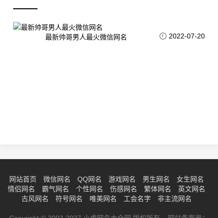
2022-07-20
最新帅哥男人最火微信网名
网站首页
微信网名
QQ网名
游戏网名
男生网名
女生网名
情侣网名
霸气网名
个性网名
伤感网名
繁体网名
英文网名
古风网名
符号网名
唯美网名
工会名字
非主流网名