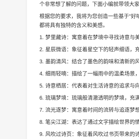
个非常想了解的问题，下面小编就带领大
根据您的要求，我将为您创造一些基于“好
都将具有独特的含义和美感。
1. 梦里藏诗：寓意着在梦境中寻找诗意与
2. 星辰微语：象征着星空下的轻声细语，
3. 墨韵清风：结合了墨色的韵味和清新
4. 细雨轻喃：描绘了一幅雨中的温柔场景
5. 诗意栖居：代表着对生活诗意的追求与
6. 琉璃梦境：琉璃般清澈透明的梦境，充
7. 流光逐梦：寓意着时间的流转与追逐梦
8. 笔尖江湖：表达了通过文字描绘世界的
9. 风吹过诗页：象征着风吹过书页带来的