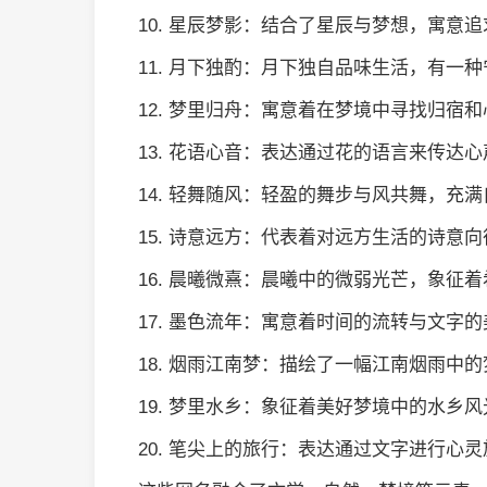
10. 星辰梦影：结合了星辰与梦想，寓意
11. 月下独酌：月下独自品味生活，有一
12. 梦里归舟：寓意着在梦境中寻找归宿
13. 花语心音：表达通过花的语言来传达
14. 轻舞随风：轻盈的舞步与风共舞，充
15. 诗意远方：代表着对远方生活的诗意
16. 晨曦微熹：晨曦中的微弱光芒，象征
17. 墨色流年：寓意着时间的流转与文字
18. 烟雨江南梦：描绘了一幅江南烟雨中
19. 梦里水乡：象征着美好梦境中的水乡
20. 笔尖上的旅行：表达通过文字进行心