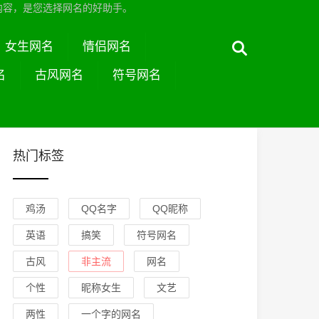
内容，是您选择网名的好助手。
女生网名
情侣网名
名
古风网名
符号网名
热门标签
鸡汤
QQ名字
QQ昵称
英语
搞笑
符号网名
古风
非主流
网名
个性
昵称女生
文艺
两性
一个字的网名