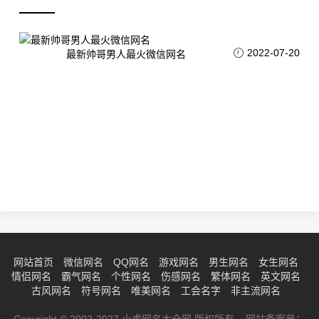
2022-07-20
最新帅哥男人最火微信网名
网站首页
微信网名
QQ网名
游戏网名
男生网名
女生网名
情侣网名
霸气网名
个性网名
伤感网名
繁体网名
英文网名
古风网名
符号网名
唯美网名
工会名字
非主流网名