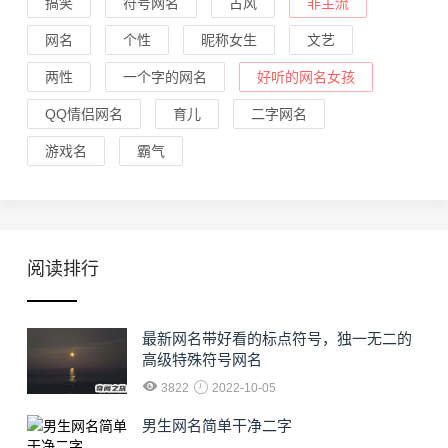
搞笑
符号网名
古风
非主流
网名
个性
昵称女生
文艺
两性
一个字的网名
好听的网名女孩
QQ情侣网名
育儿
二字网名
游戏名
霸气
阅读排行
最新网名带好看的标点符号，独一无二的
高级特殊符号网名
3822
2022-10-05
男生网名简单干净二字