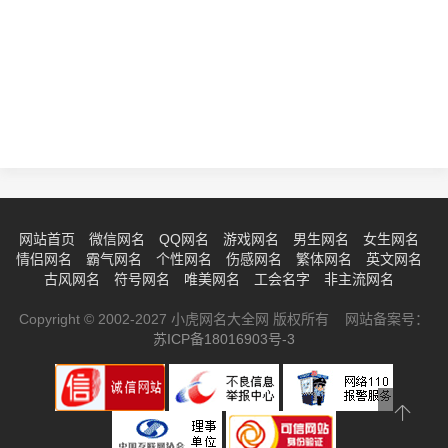
网站首页
微信网名
QQ网名
游戏网名
男生网名
女生网名
情侣网名
霸气网名
个性网名
伤感网名
繁体网名
英文网名
古风网名
符号网名
唯美网名
工会名字
非主流网名
Copyright © 2002-2027 小虎网名大全网 版权所有 网站备案号：
苏ICP备18016903号-3