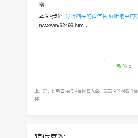
助。
本文标题：
好听响亮的微信名 好听响亮的
n/wxwm/82498.html。
微信
上一篇：
好听吉祥的微信网名大全、最吉祥的网名微信
称
猜你喜欢