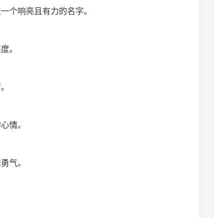
是一个响亮且有力的名字。
态度。
宙。
的心情。
和勇气。