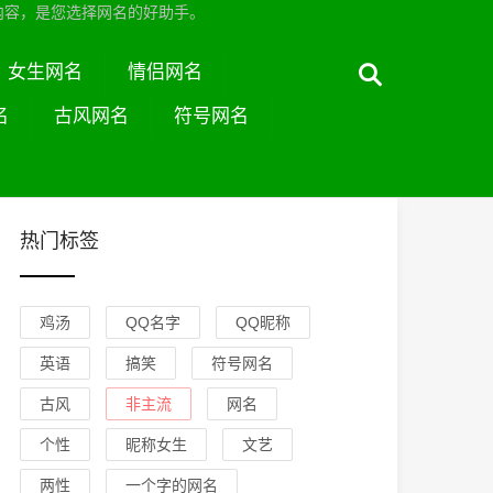
内容，是您选择网名的好助手。
女生网名
情侣网名
名
古风网名
符号网名
热门标签
鸡汤
QQ名字
QQ昵称
英语
搞笑
符号网名
古风
非主流
网名
个性
昵称女生
文艺
两性
一个字的网名