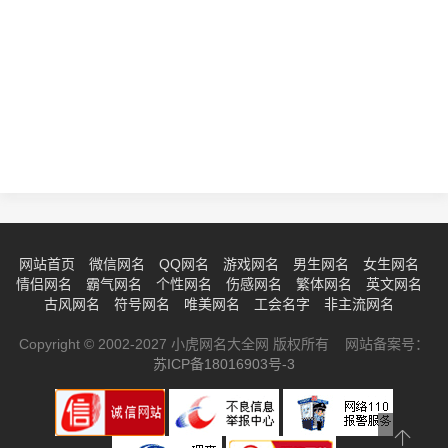
网站首页
微信网名
QQ网名
游戏网名
男生网名
女生网名
情侣网名
霸气网名
个性网名
伤感网名
繁体网名
英文网名
古风网名
符号网名
唯美网名
工会名字
非主流网名
Copyright © 2002-2027 小虎网名大全网 版权所有 网站备案号：
苏ICP备18016903号-3