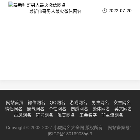
2022-07-20
最新帅哥男人最火微信网名
网站首页
微信网名
QQ网名
游戏网名
男生网名
女生网名
情侣网名
霸气网名
个性网名
伤感网名
繁体网名
英文网名
古风网名
符号网名
唯美网名
工会名字
非主流网名
Copyright © 2002-2027 小虎网名大全网 版权所有 网站备案号：
苏ICP备18016903号-3