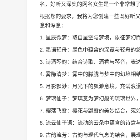
名，好听又深奥的网名女生是一个非常想
根据您的要求，我将为您创建一些既好听
意和深意：
1. 星辰微梦：取自星空与梦境，象征梦幻
2. 墨语轻舟：墨色中蕴含的深邃与轻舟的
3. 诗酒琴韵：结合诗歌、酒香与琴音，
4. 雾隐清梦：雾中的朦胧与梦中的幻境相
5. 月影飘渺：月光下的飘渺意境，充满浪
6. 梦璃仙子：梦璃意为梦幻般的琉璃世界
7. 樱落飞雪：樱花与飘雪的美妙结合，宛
8. 流云仙子语：流动的云朵中蕴含的诗意
9. 古韵流芳：古韵与现代气息的结合，展