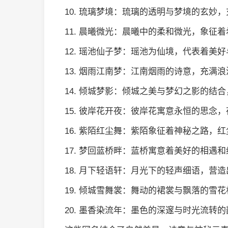
10. 琉璃梦境：琉璃的透明与梦境的玄妙
11. 晨曦微光：晨曦中的柔和微光，象征
12. 瑶池仙子梦：瑶池为仙境，代表着美
13. 烟雨江南梦：江南烟雨的诗意，充满
14. 倾城梦影：倾城之美与梦幻之影的结
15. 彼岸花开夜：彼岸花寓意永恒的思念
16. 紫陌红尘舞：紫陌象征着神秘之路，
17. 梦回蓝桥畔：蓝桥寓意着美好的相遇
18. 月下轻语轩：月光下的轻声细语，营
19. 倾城雪舞裳：舞动的裙裳与飘落的雪
20. 墨香染流年：墨色的深邃与时光流转