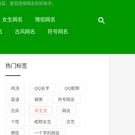
内容，是您选择网名的好助手。
女生网名
情侣网名
名
古风网名
符号网名
热门标签
鸡汤
QQ名字
QQ昵称
英语
搞笑
符号网名
古风
非主流
网名
个性
昵称女生
文艺
两性
一个字的网名