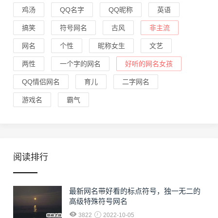
鸡汤
QQ名字
QQ昵称
英语
搞笑
符号网名
古风
非主流
网名
个性
昵称女生
文艺
两性
一个字的网名
好听的网名女孩
QQ情侣网名
育儿
二字网名
游戏名
霸气
阅读排行
最新网名带好看的标点符号，独一无二的
高级特殊符号网名
3822
2022-10-05