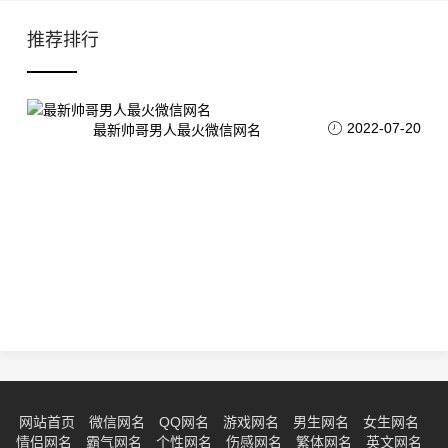
推荐排行
2022-07-20
最新帅哥男人最火微信网名
网站首页
微信网名
QQ网名
游戏网名
男生网名
女生网名
情侣网名
霸气网名
个性网名
伤感网名
繁体网名
英文网名