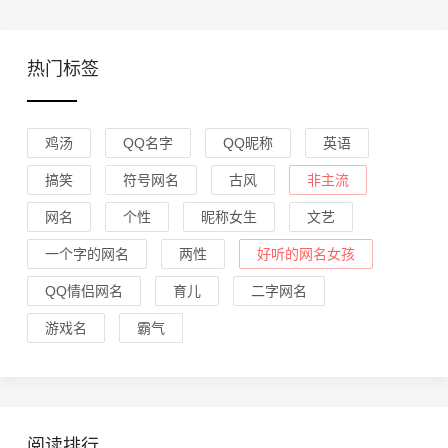
热门标签
鸡汤
QQ名字
QQ昵称
英语
搞笑
符号网名
古风
非主流
网名
个性
昵称女生
文艺
一个字的网名
两性
好听的网名女孩
QQ情侣网名
育儿
二字网名
游戏名
霸气
阅读排行