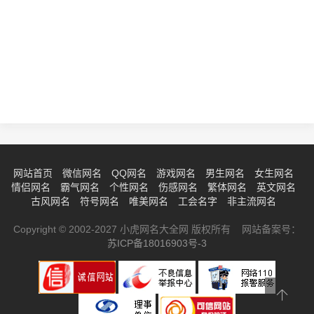
网站首页
微信网名
QQ网名
游戏网名
男生网名
女生网名
情侣网名
霸气网名
个性网名
伤感网名
繁体网名
英文网名
古风网名
符号网名
唯美网名
工会名字
非主流网名
Copyright © 2002-2027 小虎网名大全网 版权所有 网站备案号：
苏ICP备18016903号-3