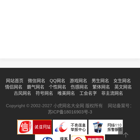
网站首页
微信网名
QQ网名
游戏网名
男生网名
女生网名
情侣网名
霸气网名
个性网名
伤感网名
繁体网名
英文网名
古风网名
符号网名
唯美网名
工会名字
非主流网名
Copyright © 2002-2027 小虎网名大全网 版权所有 网站备案号：
苏ICP备18016903号-3