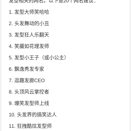
发型相关的网名。以下是20个网名建议：
1. 发型大师笑哈哈
2. 头发舞动的小丑
3. 发型狂人乐翻天
4. 笑靥如花理发师
5. 发型小王子（或小公主）
6. 飘逸秀发专家
7. 逗趣发廊CEO
8. 头顶风云掌控者
9. 爆笑发型师上线
10. 头发界的搞笑达人
11. 狂拽酷炫发型师