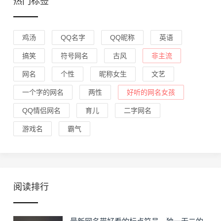
热门标签
鸡汤
QQ名字
QQ昵称
英语
搞笑
符号网名
古风
非主流
网名
个性
昵称女生
文艺
一个字的网名
两性
好听的网名女孩
QQ情侣网名
育儿
二字网名
游戏名
霸气
阅读排行