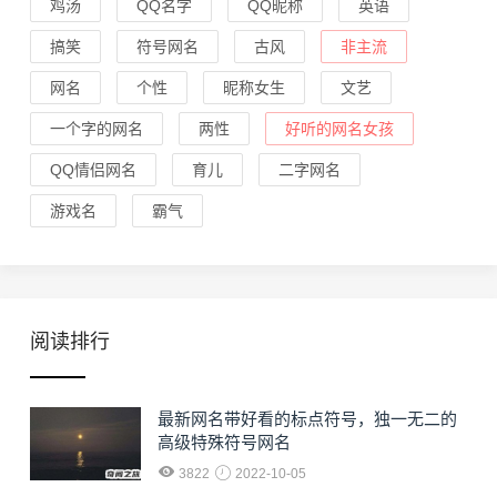
鸡汤
QQ名字
QQ昵称
英语
搞笑
符号网名
古风
非主流
网名
个性
昵称女生
文艺
一个字的网名
两性
好听的网名女孩
QQ情侣网名
育儿
二字网名
游戏名
霸气
阅读排行
最新网名带好看的标点符号，独一无二的
高级特殊符号网名
3822
2022-10-05