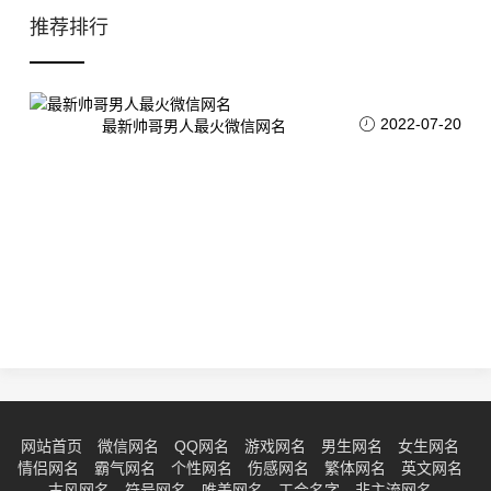
推荐排行
2022-07-20
最新帅哥男人最火微信网名
网站首页
微信网名
QQ网名
游戏网名
男生网名
女生网名
情侣网名
霸气网名
个性网名
伤感网名
繁体网名
英文网名
古风网名
符号网名
唯美网名
工会名字
非主流网名