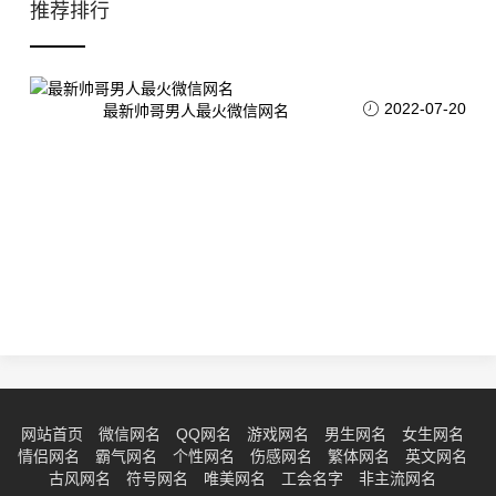
推荐排行
2022-07-20
最新帅哥男人最火微信网名
网站首页
微信网名
QQ网名
游戏网名
男生网名
女生网名
情侣网名
霸气网名
个性网名
伤感网名
繁体网名
英文网名
古风网名
符号网名
唯美网名
工会名字
非主流网名