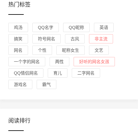
热门标签
鸡汤
QQ名字
QQ昵称
英语
搞笑
符号网名
古风
非主流
网名
个性
昵称女生
文艺
一个字的网名
两性
好听的网名女孩
QQ情侣网名
育儿
二字网名
游戏名
霸气
阅读排行