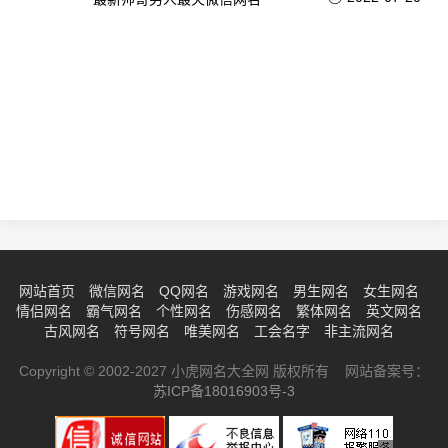
网站首页
微信网名
QQ网名
游戏网名
男生网名
女生网名
情侣网名
霸气网名
个性网名
伤感网名
繁体网名
英文网名
古风网名
符号网名
唯美网名
工会名字
非主流网名
Copyright © 2002-2027 小虎网名大全网 版权所有 网站备案号：
苏ICP备18016903号-3