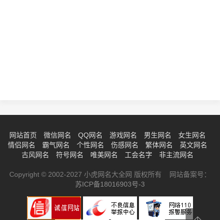
网站首页
微信网名
QQ网名
游戏网名
男生网名
女生网名
情侣网名
霸气网名
个性网名
伤感网名
繁体网名
英文网名
古风网名
符号网名
唯美网名
工会名字
非主流网名
Copyright © 2002-2027 小虎网名大全网 版权所有 网站备案号：
苏ICP备18016903号-3