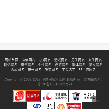
网站首页
微信网名
QQ网名
游戏网名
男生网名
女生网名
情侣网名
霸气网名
个性网名
伤感网名
繁体网名
英文网名
古风网名
符号网名
唯美网名
工会名字
非主流网名
Copyright © 2002-2027 小虎网名大全网 版权所有 网站备案号：
苏ICP备18016903号-3