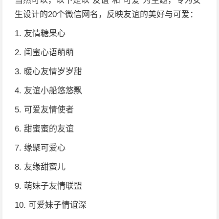
当然可以，以下是以“友谊”和“可爱”为主题，专为女
生设计的20个微信网名，反映友谊的美好与可爱：
1. 友情糖果心
2. 闺蜜心语萌萌
3. 暖心友情岁岁甜
4. 友谊小船悠悠飘
5. 可爱友情使者
6. 甜蜜蜜的友谊
7. 缘聚可爱心
8. 友缘甜蜜儿
9. 萌妹子友情联盟
10. 可爱妹子情谊深