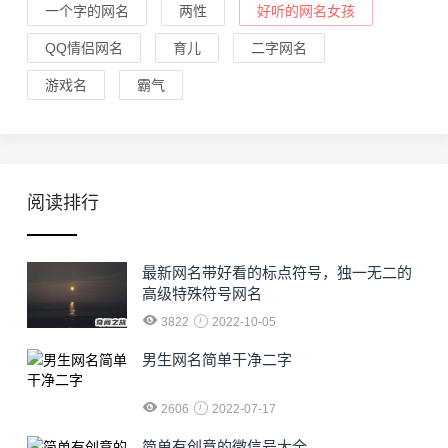
一个字的网名
两性
好听的网名女孩
QQ情侣网名
育儿
二字网名
游戏名
霸气
阅读排行
最新网名带好看的标点符号，独一无二的
高级特殊符号网名
3822
2022-10-05
男生网名简单干净二字
2606
2022-07-17
简单有创意的微信号大全