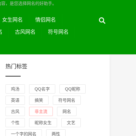
内容，是您选择网名的好助手。
女生网名
情侣网名
名
古风网名
符号网名
热门标签
鸡汤
QQ名字
QQ昵称
英语
搞笑
符号网名
古风
非主流
网名
个性
昵称女生
文艺
一个字的网名
两性