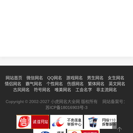
网站首页
微信网名
QQ网名
游戏网名
男生网名
女生网名
情侣网名
霸气网名
个性网名
伤感网名
繁体网名
英文网名
古风网名
符号网名
唯美网名
工会名字
非主流网名
Copyright © 2002-2027 小虎网名大全网 版权所有 网站备案号：
苏ICP备18016903号-3