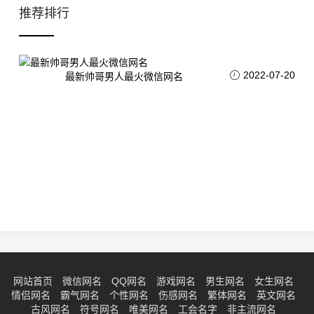
推荐排行
2022-07-20
最新帅哥男人最火微信网名
网站首页
微信网名
QQ网名
游戏网名
男生网名
女生网名
情侣网名
霸气网名
个性网名
伤感网名
繁体网名
英文网名
古风网名
符号网名
唯美网名
工会名字
非主流网名