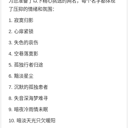
为您准备了以下精心挑选的网名，每个名字都体现
了压抑的情绪和氛围：
1. 寂寞归影
2. 心扉紧锁
3. 失色的哀伤
4. 空巷落寞影
5. 孤独行者归途
6. 黯淡星尘
7. 沉默的孤独患者
8. 失音深海梦难寻
9. 暗夜冷雨情未眠
10. 暗淡天光只欠暖阳