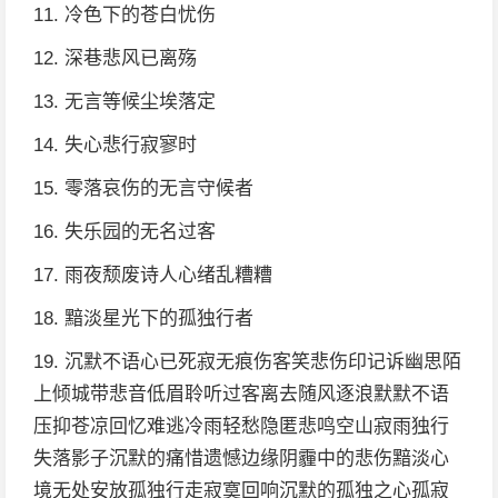
11. 冷色下的苍白忧伤
12. 深巷悲风已离殇
13. 无言等候尘埃落定
14. 失心悲行寂寥时
15. 零落哀伤的无言守候者
16. 失乐园的无名过客
17. 雨夜颓废诗人心绪乱糟糟
18. 黯淡星光下的孤独行者
19. 沉默不语心已死寂无痕伤客笑悲伤印记诉幽思陌
上倾城带悲音低眉聆听过客离去随风逐浪默默不语
压抑苍凉回忆难逃冷雨轻愁隐匿悲鸣空山寂雨独行
失落影子沉默的痛惜遗憾边缘阴霾中的悲伤黯淡心
境无处安放孤独行走寂寞回响沉默的孤独之心孤寂