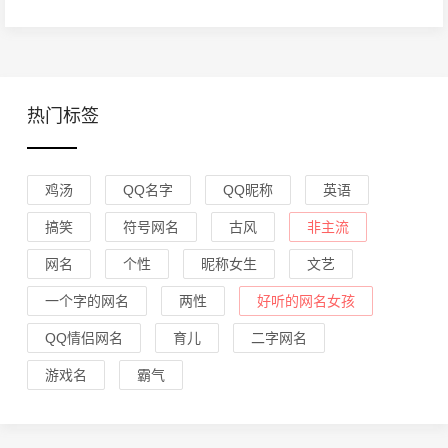
热门标签
鸡汤
QQ名字
QQ昵称
英语
搞笑
符号网名
古风
非主流
网名
个性
昵称女生
文艺
一个字的网名
两性
好听的网名女孩
QQ情侣网名
育儿
二字网名
游戏名
霸气