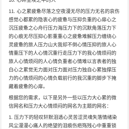
10. 心碎尘埃之中的人
11. 心之累疲惫尽落之空夜漫无尽的压力无名的哀伤
感觉心都累的隐衷心的疲惫与压抑负重的心扉心之
沉压疲惫之心舟行压力海压力下的沉默角落压力下
的心痕无尽压抑心影重重心之疲惫难解压力缠绕心
灵疲惫的旅人压力山大我却不倒心情压抑的旅人心
情重压下的人心情沉重行走压力下的我心情烦闷的
旅人心情烦闷的人心情负重者心情难以言表者的独
白心之累觉无力面对压力面对压力独自心累独撑压
力的心情烦闷的心情负载前行的我沉重的脚步下掩
藏着疲惫的心扉。
根据您的需求，以下是另外一些以压力大心累的微
信网名和压力大心情烦闷的网名为主题的网名：
1. 压力下的轻叹轩默泪透心灵苦涩灵魂失落情绪染
风尘漫漫心痛人的绝望的泪痕伤疤殇残心中重重锁