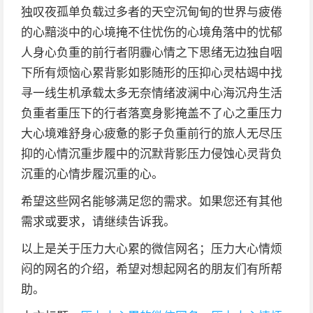
独叹夜孤单负载过多者的天空沉甸甸的世界与疲倦
的心黯淡中的心境掩不住忧伤的心境角落中的忧郁
人身心负重的前行者阴霾心情之下思绪无边独自咽
下所有烦恼心累背影如影随形的压抑心灵枯竭中找
寻一线生机承载太多无奈情绪波澜中心海沉舟生活
负重者重压下的行者落寞身影掩盖不了心之重压力
大心境难舒身心疲惫的影子负重前行的旅人无尽压
抑的心情沉重步履中的沉默背影压力侵蚀心灵背负
沉重的心情步履沉重的心。
希望这些网名能够满足您的需求。如果您还有其他
需求或要求，请继续告诉我。
以上是关于压力大心累的微信网名；压力大心情烦
闷的网名的介绍，希望对想起网名的朋友们有所帮
助。