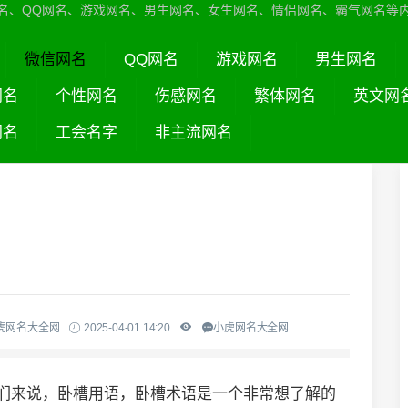
名、QQ网名、游戏网名、男生网名、女生网名、情侣网名、霸气网名等
微信网名
QQ网名
游戏网名
男生网名
网名
个性网名
伤感网名
繁体网名
英文网
网名
工会名字
非主流网名
虎网名大全网
2025-04-01 14:20
小虎网名大全网
友们来说，卧槽用语，卧槽术语是一个非常想了解的