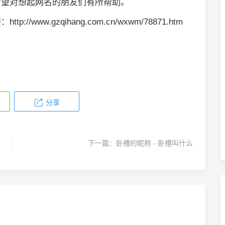
希望对想起网名的朋友们有所帮助。
tp://www.gzqihang.com.cn/wxwm/78871.htm
分享
下一篇：
卧槽的昵称 - 卧槽叫什么