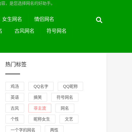
内容，是您选择网名的好助手。
女生网名
情侣网名
名
古风网名
符号网名
热门标签
鸡汤
QQ名字
QQ昵称
英语
搞笑
符号网名
古风
非主流
网名
个性
昵称女生
文艺
一个字的网名
两性