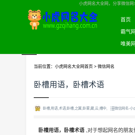
小虎网名大全网，分享微信网
首页
霸气
唯美
当前位置：
小虎网名大全网首页
>
微信网名
卧槽用语，卧槽术语
卧槽,用语,术语,卧槽,之翼,卧雾,藏,云,槽中,
微信网名-小
卧槽用语，卧槽术语
,对于想起网名的朋