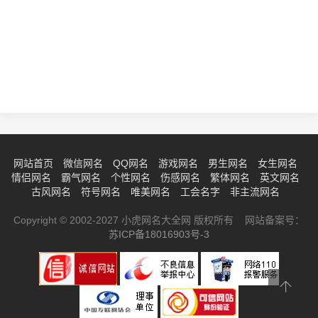
网站首页
微信网名
QQ网名
游戏网名
男生网名
女生网名
情侣网名
霸气网名
个性网名
伤感网名
繁体网名
英文网名
古风网名
符号网名
唯美网名
工会名字
非主流网名
Copyright © 2002-2027 小虎网名大全网 版权所有 网站备案号：
苏ICP备18016903号-3