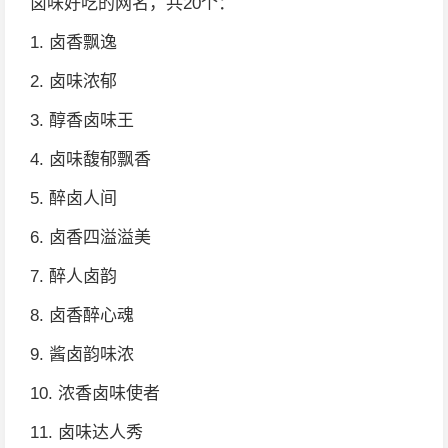
卤味好吃的网名，共20个：
1. 卤香飘逸
2. 卤味浓郁
3. 醇香卤味王
4. 卤味馥郁飘香
5. 醉卤人间
6. 卤香四溢溢美
7. 醉人卤韵
8. 卤香醉心魂
9. 酱卤韵味浓
10. 浓香卤味使者
11. 卤味达人秀