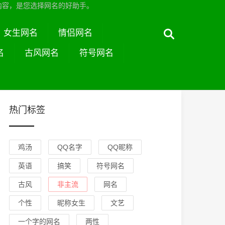
内容，是您选择网名的好助手。
女生网名
情侣网名
名
古风网名
符号网名
热门标签
鸡汤
QQ名字
QQ昵称
英语
搞笑
符号网名
古风
非主流
网名
个性
昵称女生
文艺
一个字的网名
两性