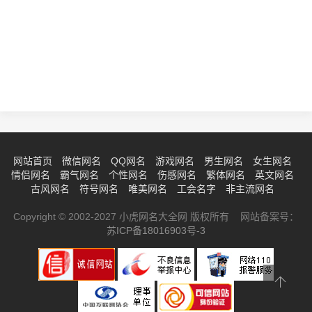
网站首页
微信网名
QQ网名
游戏网名
男生网名
女生网名
情侣网名
霸气网名
个性网名
伤感网名
繁体网名
英文网名
古风网名
符号网名
唯美网名
工会名字
非主流网名
Copyright © 2002-2027 小虎网名大全网 版权所有 网站备案号：
苏ICP备18016903号-3