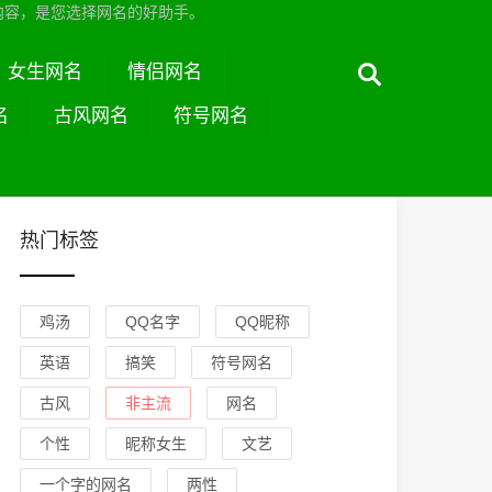
内容，是您选择网名的好助手。
女生网名
情侣网名
名
古风网名
符号网名
热门标签
鸡汤
QQ名字
QQ昵称
英语
搞笑
符号网名
古风
非主流
网名
个性
昵称女生
文艺
一个字的网名
两性