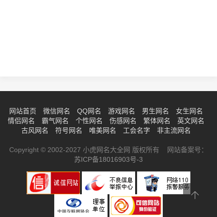
网站首页
微信网名
QQ网名
游戏网名
男生网名
女生网名
情侣网名
霸气网名
个性网名
伤感网名
繁体网名
英文网名
古风网名
符号网名
唯美网名
工会名字
非主流网名
Copyright © 2002-2027 小虎网名大全网 版权所有 网站备案号：
苏ICP备18016903号-3