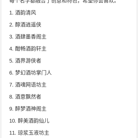
每个名字都融合了创意和特色，希望你会喜欢。
1. 酒韵清风
2. 醇酒逍遥侠
3. 酒肆墨香阁主
4. 酣畅酒韵轩主
5. 酒界游侠者
6. 梦幻酒坊掌门人
7. 酒魂网语坊主
8. 酒意飘然者
9. 醉梦酒神阁主
10. 醉美酒韵仙儿
11. 琼浆玉液坊主