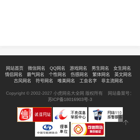
网站首页
微信网名
QQ网名
游戏网名
男生网名
女生网名
情侣网名
霸气网名
个性网名
伤感网名
繁体网名
英文网名
古风网名
符号网名
唯美网名
工会名字
非主流网名
Copyright © 2002-2027 小虎网名大全网 版权所有 网站备案号：
苏ICP备18016903号-3