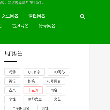
内容，是您选择网名的好助手。
女生网名
情侣网名
名
古风网名
符号网名
热门标签
鸡汤
QQ名字
QQ昵称
英语
搞笑
符号网名
古风
非主流
网名
个性
昵称女生
文艺
一个字的网名
两性