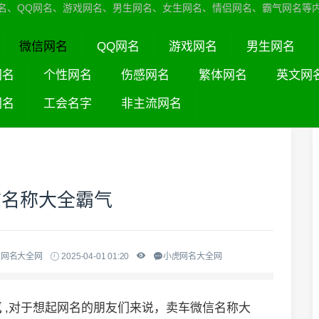
名、QQ网名、游戏网名、男生网名、女生网名、情侣网名、霸气网名等
微信网名
QQ网名
游戏网名
男生网名
网名
个性网名
伤感网名
繁体网名
英文网
网名
工会名字
非主流网名
信名称大全霸气
虎网名大全网
2025-04-01 01:20
小虎网名大全网
气
,对于想起网名的朋友们来说，卖车微信名称大