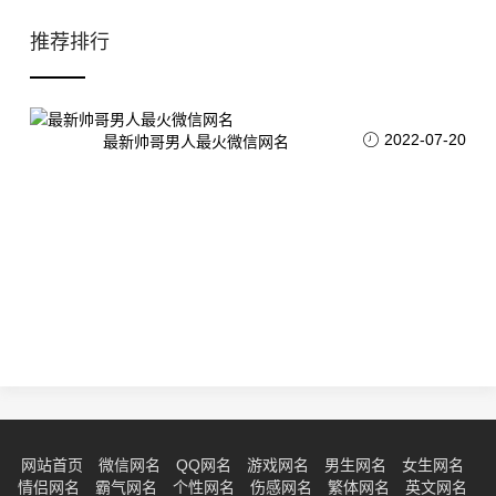
推荐排行
2022-07-20
最新帅哥男人最火微信网名
网站首页
微信网名
QQ网名
游戏网名
男生网名
女生网名
情侣网名
霸气网名
个性网名
伤感网名
繁体网名
英文网名