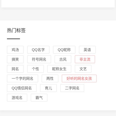
热门标签
鸡汤
QQ名字
QQ昵称
英语
搞笑
符号网名
古风
非主流
网名
个性
昵称女生
文艺
一个字的网名
两性
好听的网名女孩
QQ情侣网名
育儿
二字网名
游戏名
霸气