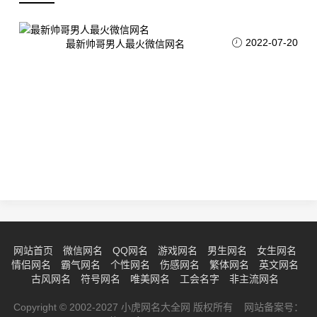
2022-07-20
最新帅哥男人最火微信网名
网站首页
微信网名
QQ网名
游戏网名
男生网名
女生网名
情侣网名
霸气网名
个性网名
伤感网名
繁体网名
英文网名
古风网名
符号网名
唯美网名
工会名字
非主流网名
Copyright © 2002-2027 小虎网名大全网 版权所有 网站备案号：