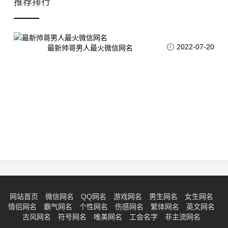
推荐排行
2022-07-20
最新帅哥男人最火微信网名
网站首页
微信网名
QQ网名
游戏网名
男生网名
女生网名
情侣网名
霸气网名
个性网名
伤感网名
繁体网名
英文网名
古风网名
符号网名
唯美网名
工会名字
非主流网名