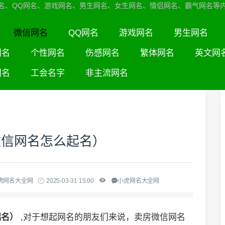
名、QQ网名、游戏网名、男生网名、女生网名、情侣网名、霸气网名等
微信网名
QQ网名
游戏网名
男生网名
网名
个性网名
伤感网名
繁体网名
英文网
网名
工会名字
非主流网名
微信网名怎么起名）
虎网名大全网
2025-03-31 15:00
小虎网名大全网
起名）
,对于想起网名的朋友们来说，卖房微信网名