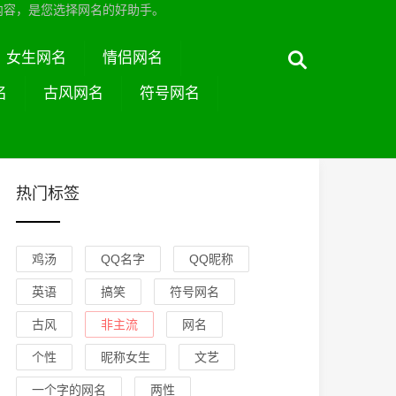
内容，是您选择网名的好助手。
女生网名
情侣网名
名
古风网名
符号网名
热门标签
鸡汤
QQ名字
QQ昵称
英语
搞笑
符号网名
古风
非主流
网名
个性
昵称女生
文艺
一个字的网名
两性