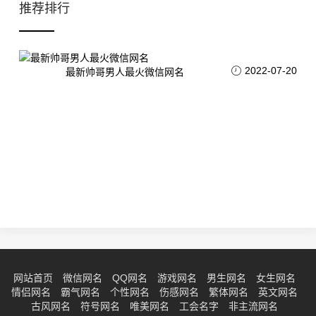
推荐排行
2022-07-20
最新帅哥男人最火微信网名
网站首页
微信网名
QQ网名
游戏网名
男生网名
女生网名
情侣网名
霸气网名
个性网名
伤感网名
繁体网名
英文网名
古风网名
符号网名
唯美网名
工会名字
非主流网名