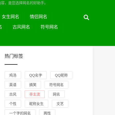
内容，是您选择网名的好助手。
女生网名
情侣网名
名
古风网名
符号网名
热门标签
鸡汤
QQ名字
QQ昵称
英语
搞笑
符号网名
古风
非主流
网名
个性
昵称女生
文艺
一个字的网名
两性