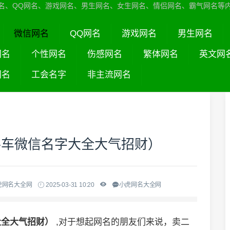
名、QQ网名、游戏网名、男生网名、女生网名、情侣网名、霸气网名等
微信网名
QQ网名
游戏网名
男生网名
网名
个性网名
伤感网名
繁体网名
英文网
网名
工会名字
非主流网名
手车微信名字大全大气招财）
虎网名大全网
2025-03-31 10:20
小虎网名大全网
大全大气招财）
,对于想起网名的朋友们来说，卖二